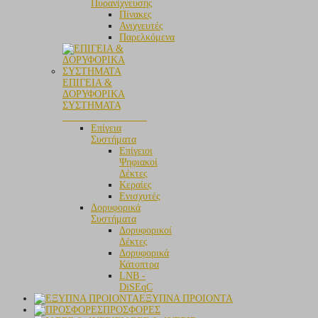
Πυρανίχνευσης
Πίνακες
Ανιχνευτές
Παρελκόμενα
ΕΠΙΓΕΙΑ &
ΔΟΡΥΦΟΡΙΚΑ
ΣΥΣΤΗΜΑΤΑ
_________________
Επίγεια
Συστήματα
Επίγειοι
Ψηφιακοί
Δέκτες
Κεραίες
Ενισχυτές
Δορυφορικά
Συστήματα
Δορυφορικοί
Δέκτες
Δορυφορικά
Κάτοπτρα
LNB -
DiSEqC
ΕΞΥΠΝΑ ΠΡΟΙΟΝΤΑ
ΠΡΟΣΦΟΡΕΣ