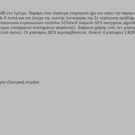
B στο 1μέτρο. Παράγει έναν ιδιαίτερα ενοχλητικό ήχο που κάνει την παραμ
άθε 8 λεπτά για τον έλεγχο της σωστής λειτουργίας της.Σε περίπτωση προβλή
πικοινωνία στρατιωτικού επιπέδου S2View® διάμεσο AES encryption algorith
ερων ενσύρματων συστημάτων ασφαλείας). Διάρκεια χρήσης ενός σετ μπαταρ
(υπό όρους). Οι μπαταρίες ΔΕΝ περιλαμβάνονται. Απαιτεί 4 μπαταρίες LR20
ία εξωτερική σειρήνα.