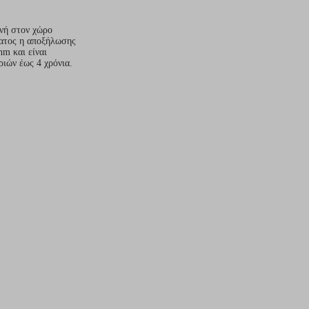
ονή στον χώρο
ματος η αποξήλωσης
m και είναι
ιών έως 4 χρόνια.