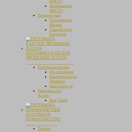
HDCVI
Καταγραφικά
HDCVI
Τροφοδοτικά
Τροφοδοτικά
Backup
Τροφοδοτικά
Switching
ΣΥΣΤΗΜΑΤΑ ΕΛΕΓΧΟΥ
ΠΡΟΣΒΑΣΗΣ ACCESS
_______________________
Συστήματα Access
Ηλεκτροπύροι
Καρταναγνώστες
(Readers)
Παρελκόμενα
Προγράμματα
Access
Kep Timer
ΣΥΣΤΗΜΑΤΑ
ΠΥΡΑΝΙΧΝΕΥΣΗΣ
_______________
Πίνακες