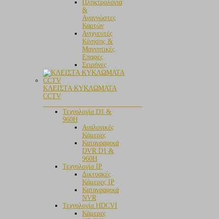
Πληκτρολόγια
&
Αναγνώστες
Καρτών
Ανιχνευτές
Κίνησης &
Μαγνητικές
Επαφές
Σειρήνες
ΚΛΕΙΣΤΑ ΚΥΚΛΩΜΑΤΑ
CCTV
_____________________________
Τεχνολογία D1 &
960H
Αναλογικές
Κάμερες
Καταγραφικά
DVR D1 &
960H
Τεχνολογία IP
Δικτυακές
Κάμερες IP
Καταγραφικά
NVR
Τεχνολογία HDCVI
Κάμερες