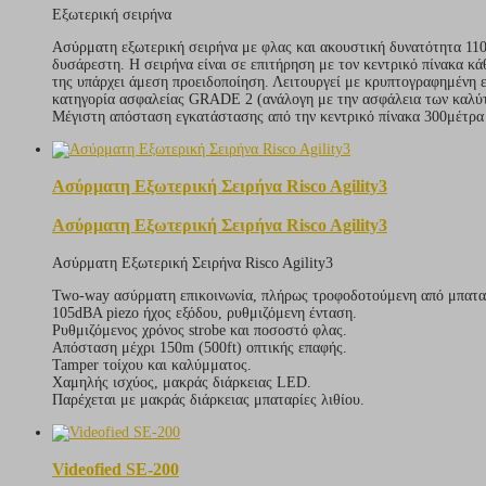
Εξωτερική σειρήνα
Ασύρματη εξωτερική σειρήνα με φλας και ακουστική δυνατότητα 110d
δυσάρεστη. Η σειρήνα είναι σε επιτήρηση με τον κεντρικό πίνακα κ
της υπάρχει άμεση προειδοποίηση. Λειτουργεί με κρυπτογραφημένη ε
κατηγορία ασφαλείας GRADE 2 (ανάλογη με την ασφάλεια των καλύτ
Μέγιστη απόσταση εγκατάστασης από την κεντρικό πίνακα 300μέτρα 
Ασύρματη Εξωτερική Σειρήνα Risco Agility3
Ασύρματη Εξωτερική Σειρήνα Risco Agility3
Ασύρματη Εξωτερική Σειρήνα Risco Agility3
Two-way ασύρματη επικοινωνία, πλήρως τροφοδοτούμενη από μπαταρ
105dBA piezo ήχος εξόδου, ρυθμιζόμενη ένταση.
Ρυθμιζόμενος χρόνος strobe και ποσοστό φλας.
Απόσταση μέχρι 150m (500ft) οπτικής επαφής.
Tamper τοίχου και καλύμματος.
Χαμηλής ισχύος, μακράς διάρκειας LED.
Παρέχεται με μακράς διάρκειας μπαταρίες λιθίου.
Videofied SE-200