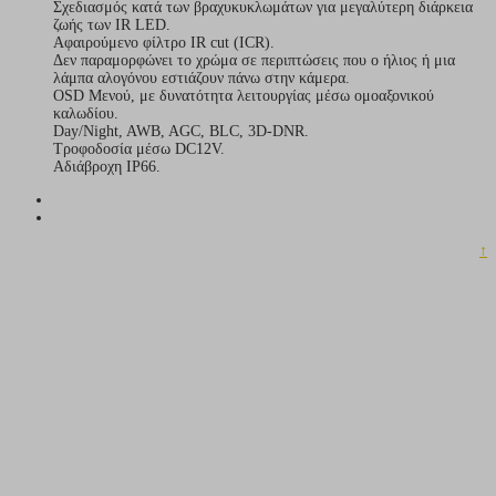
Σχεδιασμός κατά των βραχυκυκλωμάτων για μεγαλύτερη διάρκεια
ζωής των IR LED.
Αφαιρούμενο φίλτρο IR cut (ICR).
Δεν παραμορφώνει το χρώμα σε περιπτώσεις που ο ήλιος ή μια
λάμπα αλογόνου εστιάζουν πάνω στην κάμερα.
OSD Μενού, με δυνατότητα λειτουργίας μέσω ομοαξονικού
καλωδίου.
Day/Night, AWB, AGC, BLC, 3D-DNR.
Τροφοδοσία μέσω DC12V.
Αδιάβροχη IP66.
↑