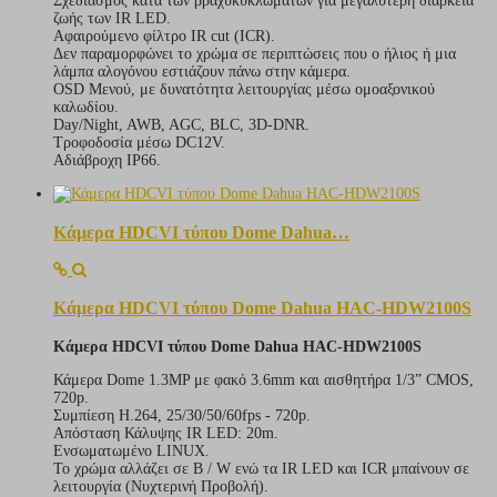
Σχεδιασμός κατά των βραχυκυκλωμάτων για μεγαλύτερη διάρκεια
ζωής των IR LED.
Αφαιρούμενο φίλτρο IR cut (ICR).
Δεν παραμορφώνει το χρώμα σε περιπτώσεις που ο ήλιος ή μια
λάμπα αλογόνου εστιάζουν πάνω στην κάμερα.
OSD Μενού, με δυνατότητα λειτουργίας μέσω ομοαξονικού
καλωδίου.
Day/Night, AWB, AGC, BLC, 3D-DNR.
Τροφοδοσία μέσω DC12V.
Αδιάβροχη IP66.
Κάμερα HDCVI τύπου Dome Dahua…
Κάμερα HDCVI τύπου Dome Dahua HAC-HDW2100S
Κάμερα HDCVI τύπου Dome Dahua HAC-HDW2100S
Κάμερα Dome 1.3MP με φακό 3.6mm και αισθητήρα 1/3” CMOS,
720p.
Συμπίεση H.264, 25/30/50/60fps - 720p.
Απόσταση Κάλυψης IR LED: 20m.
Ενσωματωμένο LINUX.
Το χρώμα αλλάζει σε Β / W ενώ τα IR LED και ICR μπαίνουν σε
λειτουργία (Νυχτερινή Προβολή).