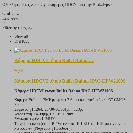
Ολοκληρωμένες λύσεις για κάμερες HDCVi απο την Prokalypsis.
Grid view
List view
Filter by category
View all
DAHUA
Κάμερα HDCVI τύπου Bullet Dahua…
Κάμερα HDCVI τύπου Bullet Dahua HAC-HFW2100S
Κάμερα HDCVI τύπου Bullet Dahua HAC-HFW2100S
Κάμερα Bullet 1.3MP με φακό 3.6mm και αισθητήρα 1/3” CMOS,
720p.
Συμπίεση H.264, 25/30/50/60fps - 720p.
Απόσταση Κάλυψης IR LED: 20m.
Ενσωματωμένο LINUX.
Το χρώμα αλλάζει σε Β / W ενώ τα IR LED και ICR μπαίνουν σε
λειτουργία (Νυχτερινή Προβολή).