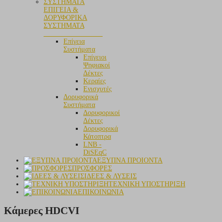
ΕΠΙΓΕΙΑ &
ΔΟΡΥΦΟΡΙΚΑ
ΣΥΣΤΗΜΑΤΑ
_________________
Επίγεια
Συστήματα
Επίγειοι
Ψηφιακοί
Δέκτες
Κεραίες
Ενισχυτές
Δορυφορικά
Συστήματα
Δορυφορικοί
Δέκτες
Δορυφορικά
Κάτοπτρα
LNB -
DiSEqC
ΕΞΥΠΝΑ ΠΡΟΙΟΝΤΑ
ΠΡΟΣΦΟΡΕΣ
ΙΔΕΕΣ & ΛΥΣΕΙΣ
ΤΕΧΝΙΚΗ ΥΠΟΣΤΗΡΙΞΗ
ΕΠΙΚΟΙΝΩΝΙΑ
Κάμερες HDCVI