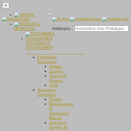
×
ΑΡΧΙΚΗ
Αναζήτηση...
ΠΡΟΙΟΝΤΑ
ΣΥΣΤΗΜΑΤΑ
ΣΥΝΑΓΕΡΜΟΥ
_____________________________
Ενσύρματα
Συστήματα
Πίνακες
Σειρήνες
Ανιχνευτές
Κίνησης
GSM
Aσύρματα
Συστήματα
Πίνακες
Πληκτρολόγια
&
Αναγνώστες
Καρτών
Ανιχνευτές
Κίνησης &