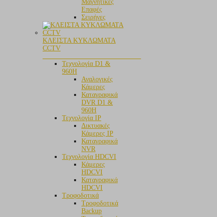
Μαγνητικές
Επαφές
Σειρήνες
ΚΛΕΙΣΤΑ ΚΥΚΛΩΜΑΤΑ
CCTV
_____________________________
Τεχνολογία D1 &
960H
Αναλογικές
Κάμερες
Καταγραφικά
DVR D1 &
960H
Τεχνολογία IP
Δικτυακές
Κάμερες IP
Καταγραφικά
NVR
Τεχνολογία HDCVI
Κάμερες
HDCVI
Καταγραφικά
HDCVI
Τροφοδοτικά
Τροφοδοτικά
Backup