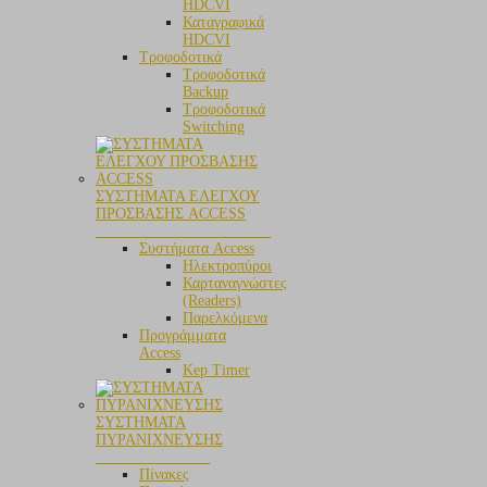
HDCVI
Καταγραφικά
HDCVI
Τροφοδοτικά
Τροφοδοτικά
Backup
Τροφοδοτικά
Switching
ΣΥΣΤΗΜΑΤΑ ΕΛΕΓΧΟΥ
ΠΡΟΣΒΑΣΗΣ ACCESS
_______________________
Συστήματα Access
Ηλεκτροπύροι
Καρταναγνώστες
(Readers)
Παρελκόμενα
Προγράμματα
Access
Kep Timer
ΣΥΣΤΗΜΑΤΑ
ΠΥΡΑΝΙΧΝΕΥΣΗΣ
_______________
Πίνακες