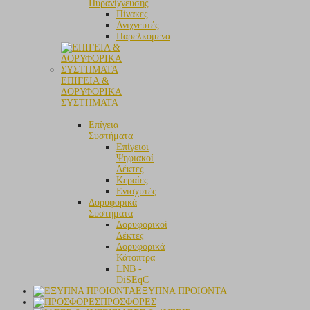
Πυρανίχνευσης
Πίνακες
Ανιχνευτές
Παρελκόμενα
ΕΠΙΓΕΙΑ &
ΔΟΡΥΦΟΡΙΚΑ
ΣΥΣΤΗΜΑΤΑ
_________________
Επίγεια
Συστήματα
Επίγειοι
Ψηφιακοί
Δέκτες
Κεραίες
Ενισχυτές
Δορυφορικά
Συστήματα
Δορυφορικοί
Δέκτες
Δορυφορικά
Κάτοπτρα
LNB -
DiSEqC
ΕΞΥΠΝΑ ΠΡΟΙΟΝΤΑ
ΠΡΟΣΦΟΡΕΣ