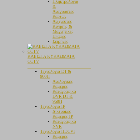
Πληκτρολόγια
&
Αναγνώστες
Καρτών
Ανιχνευτές
Κίνησης &
Μαγνητικές
Επαφές
Σειρήνες
ΚΛΕΙΣΤΑ ΚΥΚΛΩΜΑΤΑ
CCTV
_____________________________
Τεχνολογία D1 &
960H
Αναλογικές
Κάμερες
Καταγραφικά
DVR D1 &
960H
Τεχνολογία IP
Δικτυακές
Κάμερες IP
Καταγραφικά
NVR
Τεχνολογία HDCVI
Κάμερες